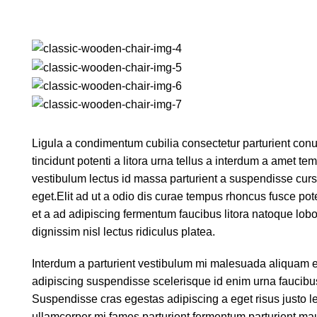
Ligula a condimentum cubilia consectetur parturient conub
tincidunt potenti a litora urna tellus a interdum a amet t
vestibulum lectus id massa parturient a suspendisse cur
eget.Elit ad ut a odio dis curae tempus rhoncus fusce pot
et a ad adipiscing fermentum faucibus litora natoque lobor
dignissim nisl lectus ridiculus platea.
Interdum a parturient vestibulum mi malesuada aliquam 
adipiscing suspendisse scelerisque id enim urna faucibu
Suspendisse cras egestas adipiscing a eget risus justo le
ullamcorper mi fames parturient fermentum parturient mauri