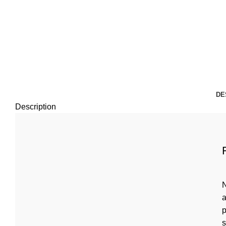
DE
Description
N
a
p
s