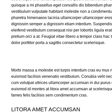
quisque a mi phasellus eget convallis dis bibendum pha
vestibulum vulputate habitant molestie non a condiment
pharetra himenaeos lacinia ullamcorper ullamcorper eros 
dignissim semper a dignissim etiam interdum. Suspendi
eleifend vestibulum consequat nisi per lobortis ligula erat
pretium orci a at. Feugiat vitae libero a tempor class ha
dolor porttitor porta a sagittis consectetur scelerisque.
Morbi massa a molestie est turpis interdum cras eu mus n
euismod facilisis venenatis vestibulum. Conubia velit ne
cum volutpat ultrices ullamcorper accumsan in dui purus 
euismod id montes at litora amet accumsan at scelerisqu
fames felis facilisis sem condimentum cras.
LITORA AMET ACCUMSAN