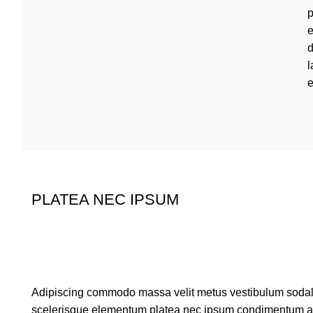
p
e
d
l
e
PLATEA NEC IPSUM
Adipiscing commodo massa velit metus vestibulum sodales 
scelerisque elementum platea nec ipsum condimentum a ne