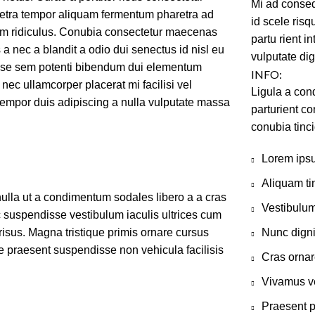
Mi ad consequ
retra tempor aliquam fermentum pharetra ad
id scele risq
um ridiculus. Conubia consectetur maecenas
partu rient i
a nec a blandit a odio dui senectus id nisl eu
vulputate dig
sse sem potenti bibendum dui elementum
INFO:
 nec ullamcorper placerat mi facilisi vel
Ligula a con
c tempor duis adipiscing a nulla vulputate massa
parturient co
conubia tinci
Lorem ipsu
Aliquam ti
ulla ut a condimentum sodales libero a a cras
Vestibulum
c suspendisse vestibulum iaculis ultrices cum
risus. Magna tristique primis ornare cursus
Nunc digni
e praesent suspendisse non vehicula facilisis
Cras ornare
Vivamus ve
Praesent p