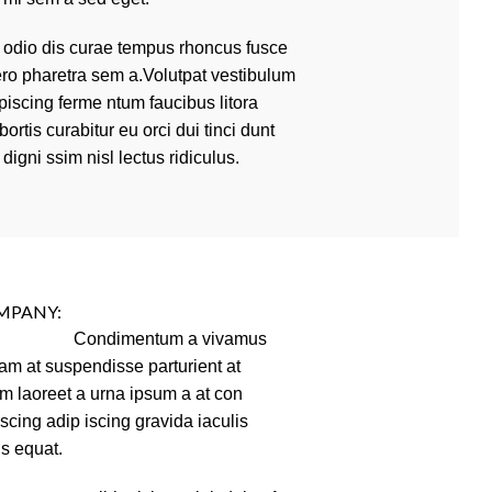
 a odio dis curae tempus rhoncus fusce
bero pharetra sem a.Volutpat vestibulum
piscing ferme ntum faucibus litora
ortis curabitur eu orci dui tinci dunt
digni ssim nisl lectus ridiculus.
MPANY:
Condimentum a vivamus
quam at suspendisse parturient at
um laoreet a urna ipsum a at con
scing adip iscing gravida iaculis
s equat.