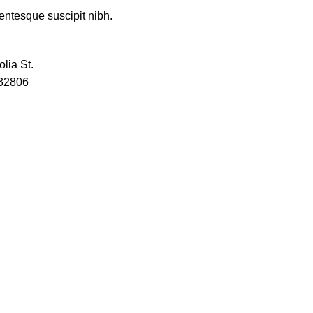
entesque suscipit nibh.
lia St.
 32806