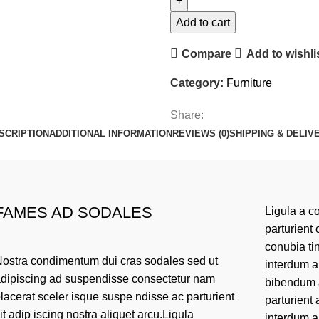
Add to cart
Compare
Add to wishli
Category:
Furniture
Share:
SCRIPTION
ADDITIONAL INFORMATION
REVIEWS (0)
SHIPPING & DELIV
FAMES AD SODALES
Ligula a c
parturient 
conubia tin
ostra condimentum dui cras sodales sed ut
interdum a
dipiscing ad suspendisse consectetur nam
bibendum a
lacerat sceler isque suspe ndisse ac parturient
parturient
it adip iscing nostra aliquet arcu.Ligula
interdum a