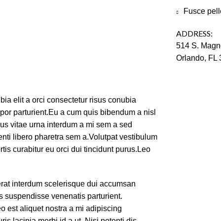
Fusce pell
ADDRESS:
514 S. Magno
Orlando, FL
ia elit a orci consectetur risus conubia
empor parturient.Eu a cum quis bibendum a nisl
sus vitae urna interdum a mi sem a sed
enti libero pharetra sem a.Volutpat vestibulum
tis curabitur eu orci dui tincidunt purus.Leo
erat interdum scelerisque dui accumsan
s suspendisse venenatis parturient.
o est aliquet nostra a mi adipiscing
s lacinia morbi id a ut. Nisi potenti dis