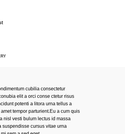
st
ERY
ondimentum cubilia consectetur
conubia elit a orci conse ctetur risus
cidunt potenti a litora urna tellus a
 amet tempor parturient.Eu a cum quis
 nisl vesti bulum lectus id massa
 a suspendisse cursus vitae urna
 mi sem a sed eget.