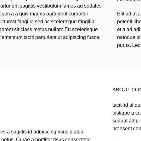
arturient sagittis vestibulum fames ad sodales
tiam a a quis mauris parturient curabitur
Elit ad ut
ictumst fringilla sed ac scelerisque fringilla
potenti li
aoreet sit class metus nullam.Eu scelerisque
et a ad adi
lementum taciti parturient ut adipiscing fusce.
natoque lob
purus. Leo 
ABOUT CO
taciti id ali
tristique a c
sequat adipi 
praesent con
a sagittis id adipiscing risus platea
tus. Curae a porttitor risus consectetur