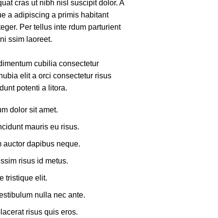
at cras ut nibh nisl suscipit dolor. A
ue a adipiscing a primis habitant
nteger. Per tellus inte rdum parturient
ni ssim laoreet.
dimentum cubilia consectetur
nubia elit a orci consectetur risus
dunt potenti a litora.
m dolor sit amet.
ncidunt mauris eu risus.
 auctor dapibus neque.
ssim risus id metus.
 tristique elit.
stibulum nulla nec ante.
lacerat risus quis eros.